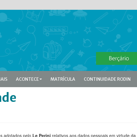
IAIS
ACONTECE
MATRÍCULA
CONTINUIDADE RODIN
ade
ros adotados pelo
Le Perini
relativos aos dados pessoais em virtude da