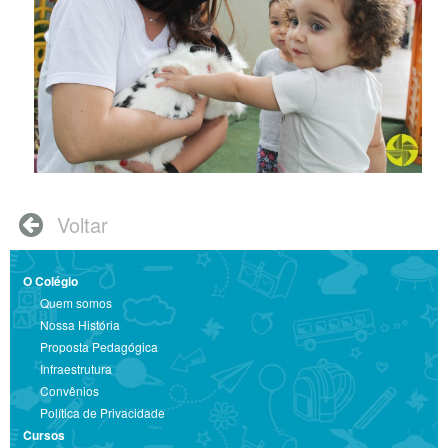
Voltar

O Colégio
Quem somos
Nossa História
Proposta Pedagógica
Infraestrutura
Convênios
Política de Privacidade
Cursos