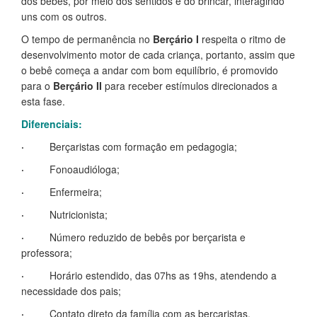
dos bebês, por meio dos sentidos e do brincar, interagindo
uns com os outros.
O tempo de permanência no
Berçário I
respeita o ritmo de
desenvolvimento motor de cada criança, portanto, assim que
o bebê começa a andar com bom equilíbrio, é promovido
para o
Berçário II
para receber estímulos direcionados a
esta fase.
Diferenciais:
·
Berçaristas com formação em pedagogia;
·
Fonoaudióloga;
·
Enfermeira;
·
Nutricionista;
·
Número reduzido de bebês por berçarista e
professora;
·
Horário estendido, das 07hs as 19hs, atendendo a
necessidade dos pais;
·
Contato direto da família com as berçaristas,