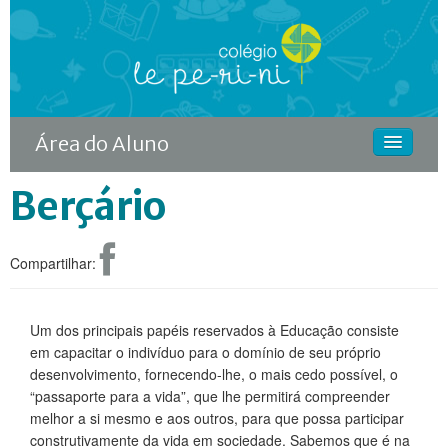
Área do Aluno
Berçário
HOME
O COLÉGIO
Compartilhar:
CURSOS
DIFERENCIAIS
Um dos principais papéis reservados à Educação consiste
em capacitar o indivíduo para o domínio de seu próprio
ACONTECE
desenvolvimento, fornecendo-lhe, o mais cedo possível, o
MATRÍCULA
“passaporte para a vida”, que lhe permitirá compreender
melhor a si mesmo e aos outros, para que possa participar
CONTINUIDADE RODIN
construtivamente da vida em sociedade. Sabemos que é na