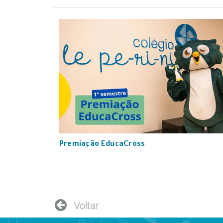
Premiação EducaCross
Voltar
